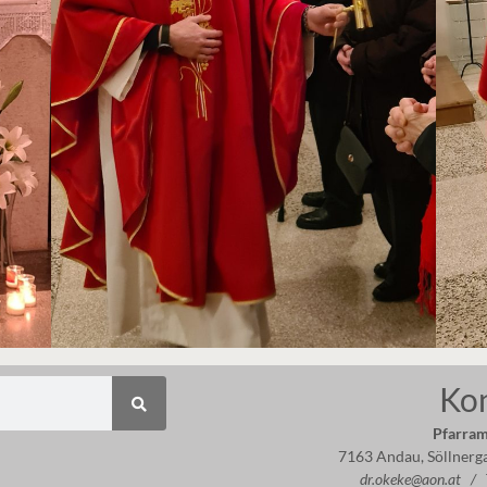
Ko
Pfarram
7163 Andau, Söllnerg
dr.okeke@aon.at /