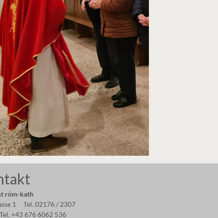
ntakt
t röm-kath
asse 1 Tel. 02176 / 2307
Tel. +43 676 6062 536