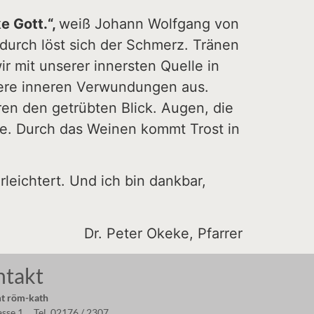
e Gott.“,
weiß Johann Wolfgang von
adurch löst sich der Schmerz. Tränen
mit unserer innersten Quelle in
ere inneren Verwundungen aus.
ren den getrübten Blick. Augen, die
e. Durch das Weinen kommt Trost in
rleichtert. Und ich bin dankbar,
Dr. Peter Okeke, Pfarrer
ntakt
t röm-kath
asse 1 Tel. 02176 / 2307