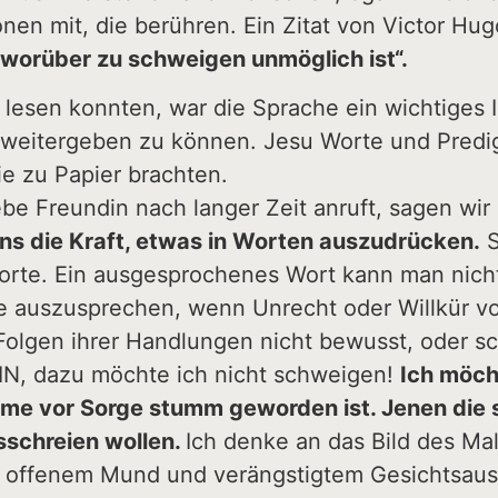
en mit, die berühren. Ein Zitat von Victor Hug
worüber zu schweigen unmöglich ist“.
 lesen konnten, war die Sprache ein wichtiges 
 weitergeben zu können. Jesu Worte und Predi
ie zu Papier brachten.
iebe Freundin nach langer Zeit anruft, sagen wi
ns die Kraft, etwas in Worten auszudrücken.
S
orte. Ein ausgesprochenes Wort kann man nic
e auszusprechen, wenn Unrecht oder Willkür v
r Folgen ihrer Handlungen nicht bewusst, oder s
IN, dazu möchte ich nicht schweigen!
Ich möch
me vor Sorge stumm geworden ist. Jenen die 
sschreien wollen.
Ich denke an das Bild des Ma
eit offenem Mund und verängstigtem Gesichtsau