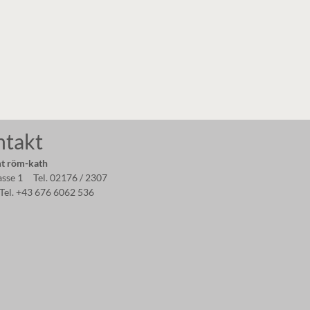
ntakt
t röm-kath
asse 1 Tel. 02176 / 2307
Tel. +43 676 6062 536