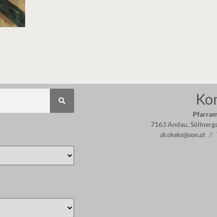
Ko
Pfarram
7163 Andau, Söllnerg
dr.okeke@aon.at /