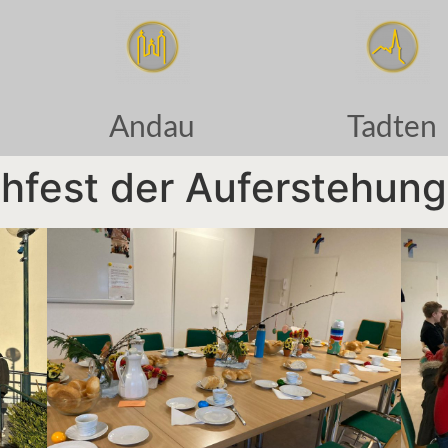
Andau
Tadten
hfest der Auferstehung