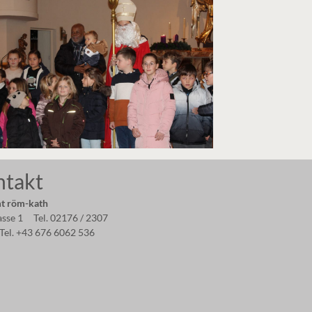
ntakt
t röm-kath
asse 1 Tel. 02176 / 2307
Tel. +43 676 6062 536