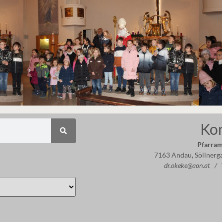
Ko
Pfarram
7163 Andau, Söllnerg
dr.okeke@aon.at /