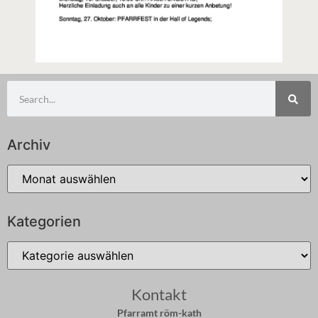
Archiv
Kategorien
Kontakt
Pfarramt röm-kath