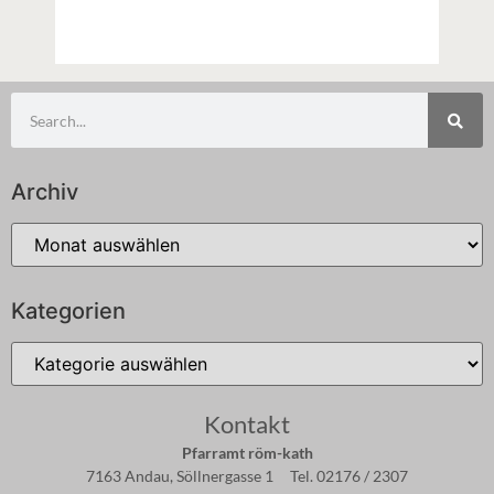
Archiv
Kategorien
Kontakt
Pfarramt röm-kath
7163 Andau, Söllnergasse 1 Tel. 02176 / 2307